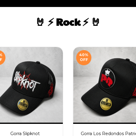
🤘 ⚡ Rock ⚡ 🤘
%
40
%
F
OFF
Gorra Slipknot
Gorra Los Redondos Patri