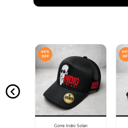
40
%
40
OFF
OF
head
Gorra Indio Solari