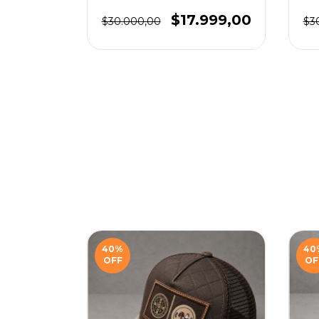
.999,00
$17.999,00
$30.000,00
$3
40
%
40
OFF
OF