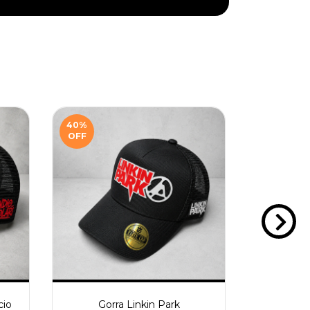
40
%
40
%
OFF
OFF
cio
Gorra Linkin Park
Go