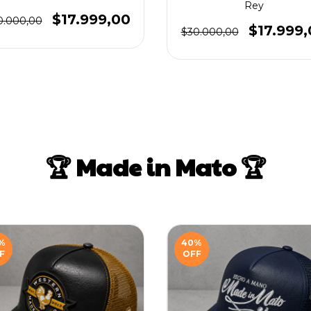
Rey
$17.999,00
0.000,00
$17.999,
$30.000,00
🏆 Made in Mato 🏆
%
40
%
F
OFF