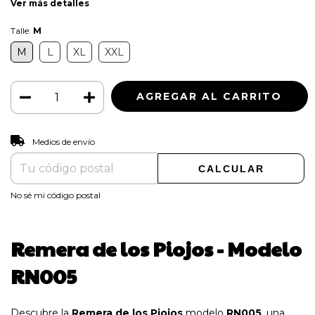
Ver más detalles
Talle:
M
M
L
XL
XXL
CAMBIAR CP
Entregas para el CP:
Medios de envío
CALCULAR
No sé mi código postal
Remera de los Piojos - Modelo
RN005
Descubre la
Remera de los Piojos
modelo
RN005
, una