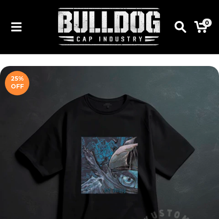
0
25
%
OFF