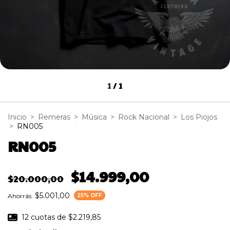
1
/
1
Inicio
>
Remeras
>
Música
>
Rock Nacional
>
Los Piojos
>
RN005
RN005
$14.999,00
$20.000,00
$5.001,00
Ahorrás:
25
% OFF
12
cuotas de
$2.219,85