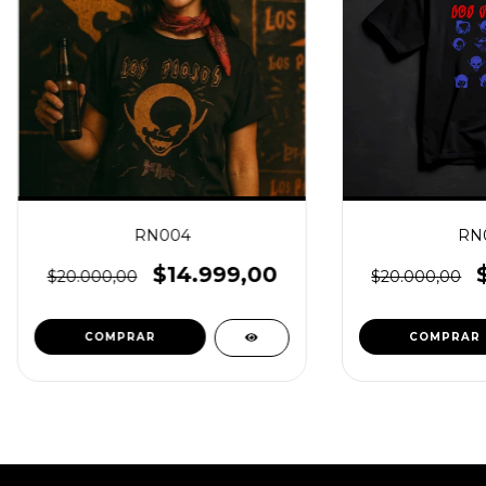
RN004
RN
$14.999,00
$20.000,00
$20.000,00
COMPRAR
COMPRAR